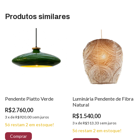
Produtos similares
Pendente Piatto Verde
Luminária Pendente de Fibra
Natural
R$2.760,00
R$1.540,00
3
x
de
R$920,00
sem juros
3
x
de
R$513,33
sem juros
Só restam
2
em estoque!
Só restam
2
em estoque!