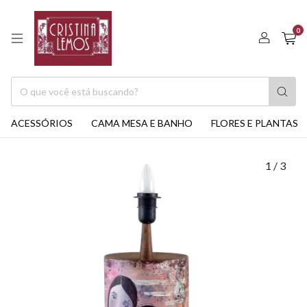
0
ACESSÓRIOS
CAMA MESA E BANHO
FLORES E PLANTAS
1
/
3