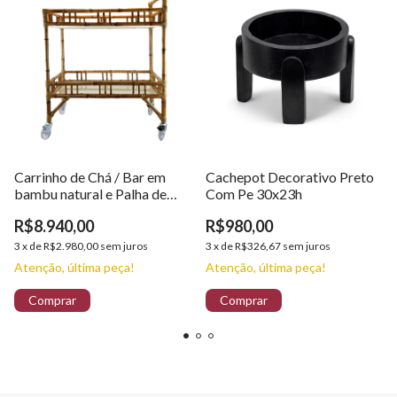
Carrinho de Chá / Bar em
Cachepot Decorativo Preto
bambu natural e Palha de
Com Pe 30x23h
Buriti com Vidro
R$8.940,00
R$980,00
3
x
de
R$2.980,00
sem juros
3
x
de
R$326,67
sem juros
Atenção, última peça!
Atenção, última peça!